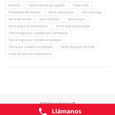
Morelos
Pasto natural san agustin
Pasto rollo
PastoNaturalPremium
tierra cuernavaca
tierra de hoja
tierra de monte
tierra huitzilac
tierra negra
tierra negra en cuernavaca
Tierra negra para pasto
Tierra negra por costales en Cuernavaca
Tierra negra por costales en Jiutepec
Tierra por costales en Jiutepec
Venta de pasto en rollo
venta de tierra en cuernavaca
2026 Vivero Hamana ©
Llámanos
Ashe Tema de
WP Royal
.