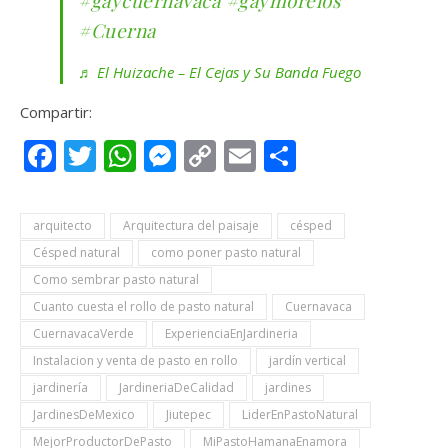
#gaycuernavaca
#gaymorelos
#Cuerna
♬ El Huizache – El Cejas y Su Banda Fuego
Compartir:
Facebook
Twitter
WhatsApp
Messenger
Copy
Email
Compartir
Link
arquitecto
Arquitectura del paisaje
césped
Césped natural
como poner pasto natural
Como sembrar pasto natural
Cuanto cuesta el rollo de pasto natural
Cuernavaca
CuernavacaVerde
ExperienciaEnJardineria
Instalacion y venta de pasto en rollo
jardín vertical
jardinería
JardineriaDeCalidad
jardines
JardinesDeMexico
Jiutepec
LiderEnPastoNatural
MejorProductorDePasto
MiPastoHamanaEnamora