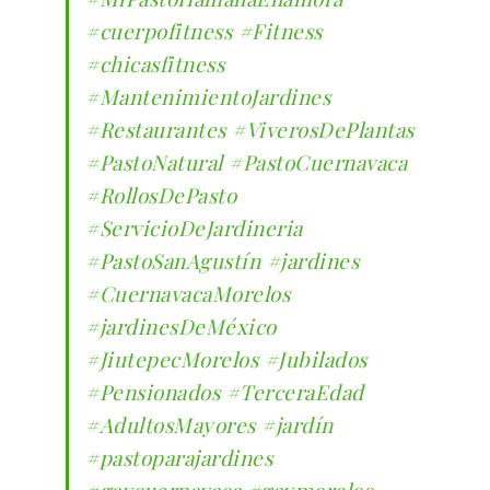
#cuerpofitness
#Fitness
#chicasfitness
#MantenimientoJardines
#Restaurantes
#ViverosDePlantas
#PastoNatural
#PastoCuernavaca
#RollosDePasto
#ServicioDeJardineria
#PastoSanAgustín
#jardines
#CuernavacaMorelos
#jardinesDeMéxico
#JiutepecMorelos
#Jubilados
#Pensionados
#TerceraEdad
#AdultosMayores
#jardín
#pastoparajardines