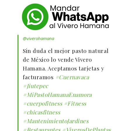
@viverohamana
Sin duda el mejor pasto natural
de México lo vende Vivero
Hamana. Aceptamos tarjetas y
facturamos
#Cuernavaca
#Jiutepec
#MiPastoHamanaEnamora
#cuerpofitness
#Fitness
#chicasfitness
#MantenimientoJardines
#Restaurantes
#ViverosDePlantas