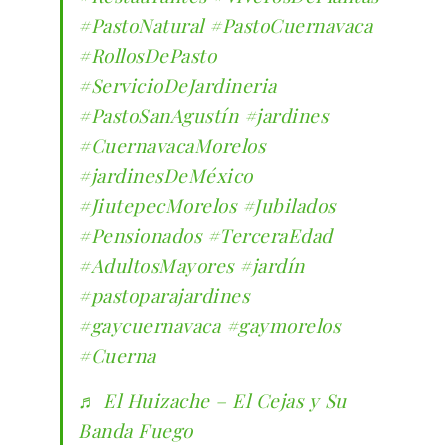
#PastoNatural
#PastoCuernavaca
#RollosDePasto
#ServicioDeJardineria
#PastoSanAgustín
#jardines
#CuernavacaMorelos
#jardinesDeMéxico
#JiutepecMorelos
#Jubilados
#Pensionados
#TerceraEdad
#AdultosMayores
#jardín
#pastoparajardines
#gaycuernavaca
#gaymorelos
#Cuerna
♬ El Huizache – El Cejas y Su
Banda Fuego