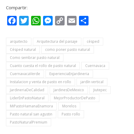
Compartir:
Facebook
Twitter
WhatsApp
Messenger
Copy
Email
Compartir
Link
arquitecto
Arquitectura del paisaje
césped
Césped natural
como poner pasto natural
Como sembrar pasto natural
Cuanto cuesta el rollo de pasto natural
Cuernavaca
CuernavacaVerde
ExperienciaEnJardineria
Instalacion y venta de pasto en rollo
jardín vertical
JardineriaDeCalidad
JardinesDeMexico
Jiutepec
LiderEnPastoNatural
MejorProductorDePasto
MiPastoHamanaEnamora
Morelos
Pasto natural san agustin
Pasto rollo
PastoNaturalPremium