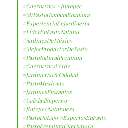
#Cuernavaca
#Jiutepec
#MiPastoHamanaEnamora
#ExperienciaEnJardinería
#LíderEnPastoNatural
#jardinesDeMéxico
#MejorProductorDePasto
#PastoNaturalPremium
#CuernavacaVerde
#JardineríaDeCalidad
#PastoMexicano
#JardinesElegantes
#CalidadSuperior
#JiutepecNaturaleza
#PastoDeLujo
#ExpertosEnPasto
#PastoPremiumCuernavaca