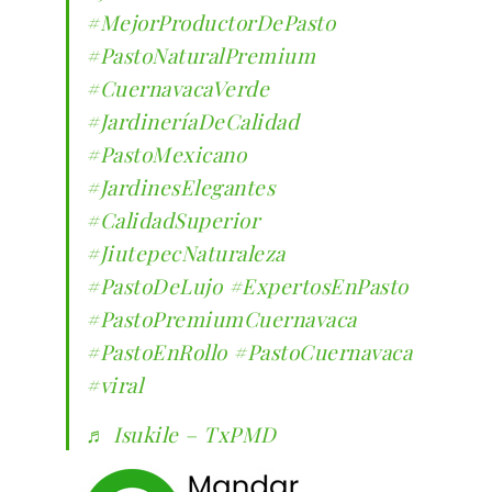
#MejorProductorDePasto
#PastoNaturalPremium
#CuernavacaVerde
#JardineríaDeCalidad
#PastoMexicano
#JardinesElegantes
#CalidadSuperior
#JiutepecNaturaleza
#PastoDeLujo
#ExpertosEnPasto
#PastoPremiumCuernavaca
#PastoEnRollo
#PastoCuernavaca
#viral
♬ Isukile – TxPMD