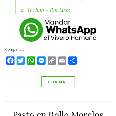
♬ Techno – Jim Luxe
Compartir:
Facebook
Twitter
WhatsApp
Messenger
Copy
Email
Compartir
Link
LEER MÁS
Pasto en Rollo Morelos