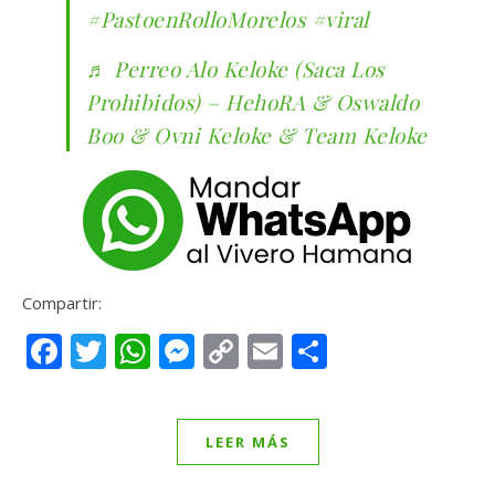
#PastoenRolloMorelos
#viral
♬ Perreo Alo Keloke (Saca Los
Prohibidos) – HehoRA & Oswaldo
Boo & Ovni Keloke & Team Keloke
Compartir:
Facebook
Twitter
WhatsApp
Messenger
Copy
Email
Compartir
Link
LEER MÁS