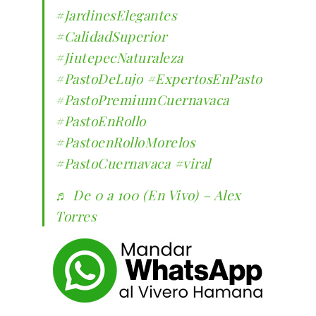
#JardinesElegantes
#CalidadSuperior
#JiutepecNaturaleza
#PastoDeLujo
#ExpertosEnPasto
#PastoPremiumCuernavaca
#PastoEnRollo
#PastoenRolloMorelos
#PastoCuernavaca
#viral
♬ De 0 a 100 (En Vivo) – Alex
Torres