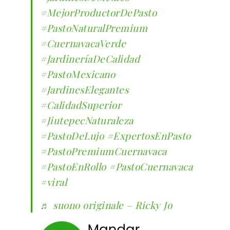
#MejorProductorDePasto
#PastoNaturalPremium
#CuernavacaVerde
#JardineríaDeCalidad
#PastoMexicano
#JardinesElegantes
#CalidadSuperior
#JiutepecNaturaleza
#PastoDeLujo
#ExpertosEnPasto
#PastoPremiumCuernavaca
#PastoEnRollo
#PastoCuernavaca
#viral
♬ suono originale – Ricky Jo