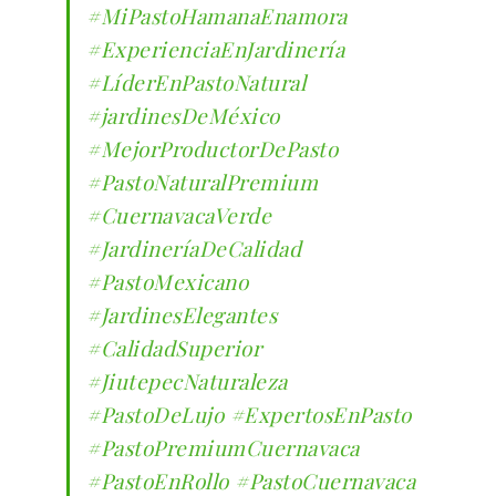
#MiPastoHamanaEnamora
#ExperienciaEnJardinería
#LíderEnPastoNatural
#jardinesDeMéxico
#MejorProductorDePasto
#PastoNaturalPremium
#CuernavacaVerde
#JardineríaDeCalidad
#PastoMexicano
#JardinesElegantes
#CalidadSuperior
#JiutepecNaturaleza
#PastoDeLujo
#ExpertosEnPasto
#PastoPremiumCuernavaca
#PastoEnRollo
#PastoCuernavaca