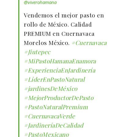
@viverohamana
Vendemos el mejor pasto en
rollo de México. Calidad
PREMIUM en Cuernavaca
Morelos México.
#Cuernavaca
#Jiutepec
#MiPastoHamanaEnamora
#ExperienciaEnJardinería
#LíderEnPastoNatural
#jardinesDeMéxico
#MejorProductorDePasto
#PastoNaturalPremium
#CuernavacaVerde
#JardineríaDeCalidad
#PastoMexicano