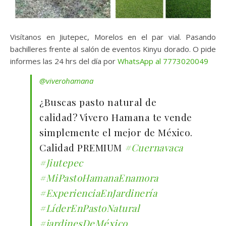
Visítanos en Jiutepec, Morelos en el par vial. Pasando
bachilleres frente al salón de eventos Kinyu dorado. O pide
informes las 24 hrs del día por
WhatsApp al 7773020049
@viverohamana
¿Buscas pasto natural de
calidad? Vivero Hamana te vende
simplemente el mejor de México.
Calidad PREMIUM
#Cuernavaca
#Jiutepec
#MiPastoHamanaEnamora
#ExperienciaEnJardinería
#LíderEnPastoNatural
#jardinesDeMéxico