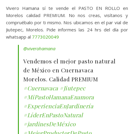
Vivero Hamana sí te vende el PASTO EN ROLLO en
Morelos calidad PREMIUM. No nos creas, visítanos y
compruébalo por ti mismo. Nos ubicamos en el par vial de
Jiutepec, Morelos. Pide informes las 24 hrs del día por
whatsapp al
7773020049
@viverohamana
Vendemos el mejor pasto natural
de México en Cuernavaca
Morelos. Calidad PREMIUM
#Cuernavaca
#Jiutepec
#MiPastoHamanaEnamora
#ExperienciaEnJardinería
#LíderEnPastoNatural
#jardinesDeMéxico
#MejorProductorDePasto