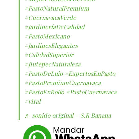
#PastoNaturalPremium
#CuernavacaVerde
#JardineríaDeCalidad
#PastoMexicano
#JardinesElegantes
#CalidadSuperior
#JiutepecNaturaleza
#PastoDeLujo
#ExpertosEnPasto
#PastoPremiumCuernavaca
#PastoEnRollo
#PastoCuernavaca
#viral
♬ sonido original – S.R Banana