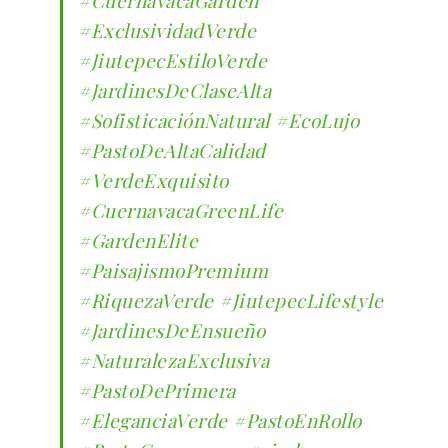
#ExclusividadVerde
#JiutepecEstiloVerde
#JardinesDeClaseAlta
#SofisticaciónNatural
#EcoLujo
#PastoDeAltaCalidad
#VerdeExquisito
#CuernavacaGreenLife
#GardenElite
#PaisajismoPremium
#RiquezaVerde
#JiutepecLifestyle
#JardinesDeEnsueño
#NaturalezaExclusiva
#PastoDePrimera
#EleganciaVerde
#PastoEnRollo