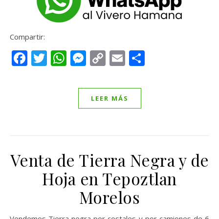
Compartir:
Facebook
Twitter
WhatsApp
Messenger
Copy
Email
Compartir
Link
LEER MÁS
Venta de Tierra Negra y de
Hoja en Tepoztlan
Morelos
Vendemos Tierra negra por costales y por camiones de 6