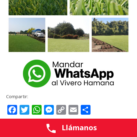
Compartir:
Facebook
Twitter
WhatsApp
Messenger
Copy
Email
Compartir
Link
Llámanos
LEER MÁS