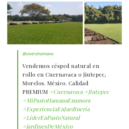
@viverohamana
Vendemos césped natural en
rollo en Cuernavaca o Jiutepec,
Morelos. México. Calidad
PREMIUM
#Cuernavaca
#Jiutepec
#MiPastoHamanaEnamora
#ExperienciaEnJardinería
#LíderEnPastoNatural
#jardinesDeMéxico