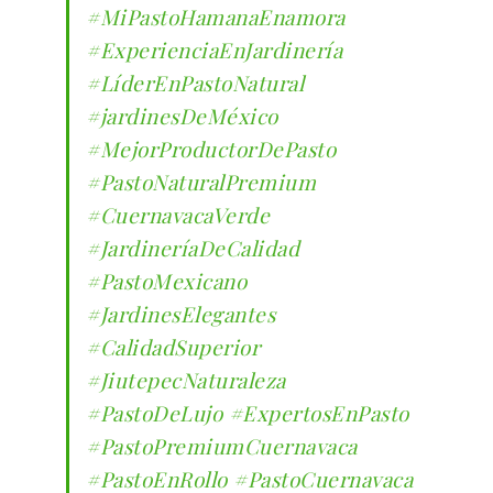
#MiPastoHamanaEnamora
#ExperienciaEnJardinería
#LíderEnPastoNatural
#jardinesDeMéxico
#MejorProductorDePasto
#PastoNaturalPremium
#CuernavacaVerde
#JardineríaDeCalidad
#PastoMexicano
#JardinesElegantes
#CalidadSuperior
#JiutepecNaturaleza
#PastoDeLujo
#ExpertosEnPasto
#PastoPremiumCuernavaca
#PastoEnRollo
#PastoCuernavaca