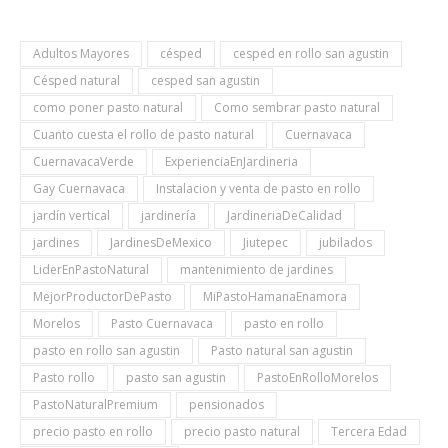
Link
Adultos Mayores
césped
cesped en rollo san agustin
Césped natural
cesped san agustin
como poner pasto natural
Como sembrar pasto natural
Cuanto cuesta el rollo de pasto natural
Cuernavaca
CuernavacaVerde
ExperienciaEnJardineria
Gay Cuernavaca
Instalacion y venta de pasto en rollo
jardín vertical
jardinería
JardineriaDeCalidad
jardines
JardinesDeMexico
Jiutepec
jubilados
LiderEnPastoNatural
mantenimiento de jardines
MejorProductorDePasto
MiPastoHamanaEnamora
Morelos
Pasto Cuernavaca
pasto en rollo
pasto en rollo san agustin
Pasto natural san agustin
Pasto rollo
pasto san agustin
PastoEnRolloMorelos
PastoNaturalPremium
pensionados
precio pasto en rollo
precio pasto natural
Tercera Edad