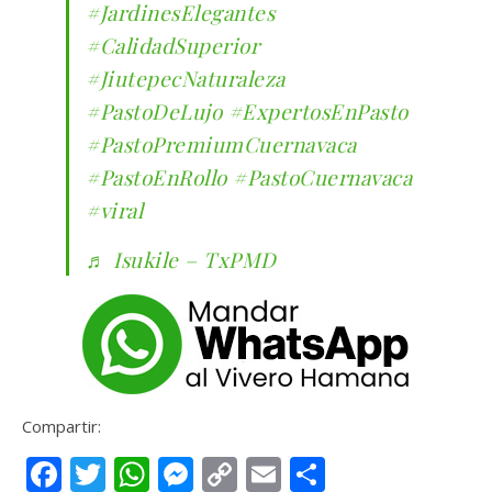
#JardinesElegantes
#CalidadSuperior
#JiutepecNaturaleza
#PastoDeLujo
#ExpertosEnPasto
#PastoPremiumCuernavaca
#PastoEnRollo
#PastoCuernavaca
#viral
♬ Isukile – TxPMD
Compartir:
Facebook
Twitter
WhatsApp
Messenger
Copy
Email
Compartir