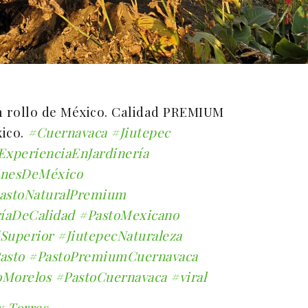
 rollo de México. Calidad PREMIUM
ico.
#Cuernavaca
#Jiutepec
ExperienciaEnJardinería
inesDeMéxico
astoNaturalPremium
ríaDeCalidad
#PastoMexicano
Superior
#JiutepecNaturaleza
asto
#PastoPremiumCuernavaca
oMorelos
#PastoCuernavaca
#viral
x Torres