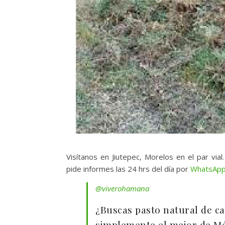
Visítanos en Jiutepec, Morelos en el par via
pide informes las 24 hrs del día por
WhatsApp
@viverohamana
¿Buscas pasto natural de c
simplemente el mejor de M