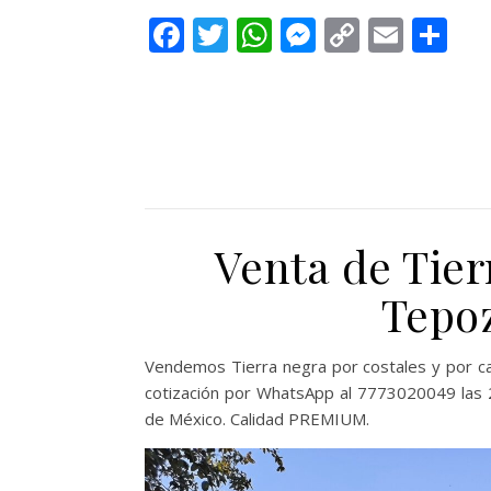
Facebook
Twitter
WhatsApp
Messenge
Copy
Email
Co
Link
Venta de Tier
Tepo
Vendemos Tierra negra por costales y por c
cotización por WhatsApp al 7773020049 las 2
de México. Calidad PREMIUM.