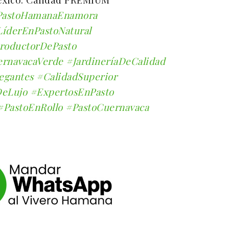
astoHamanaEnamora
LíderEnPastoNatural
roductorDePasto
rnavacaVerde
#JardineríaDeCalidad
egantes
#CalidadSuperior
DeLujo
#ExpertosEnPasto
#PastoEnRollo
#PastoCuernavaca