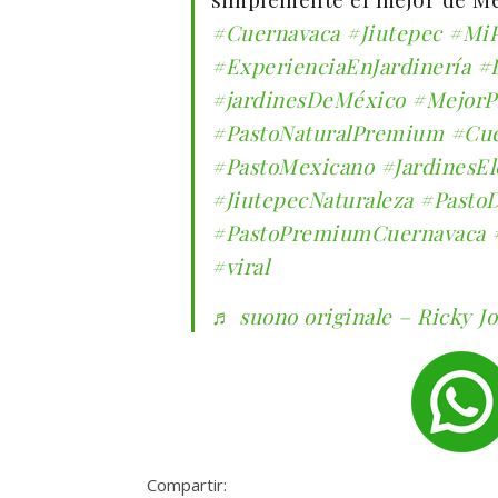
#Cuernavaca
#Jiutepec
#MiP
#ExperienciaEnJardinería
#
#jardinesDeMéxico
#MejorP
#PastoNaturalPremium
#Cue
#PastoMexicano
#JardinesEl
#JiutepecNaturaleza
#Pasto
#PastoPremiumCuernavaca
#viral
♬ suono originale – Ricky Jo
Compartir: