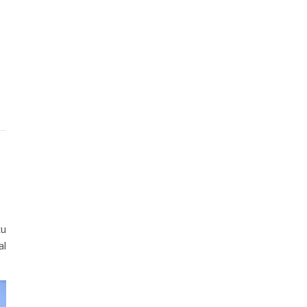
tu
al