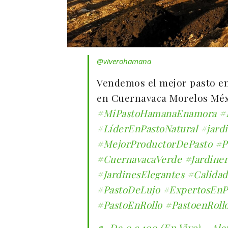
@viverohamana
Vendemos el mejor pasto en
en Cuernavaca Morelos Méx
#MiPastoHamanaEnamora
#
#LíderEnPastoNatural
#jard
#MejorProductorDePasto
#P
#CuernavacaVerde
#Jardine
#JardinesElegantes
#Calidad
#PastoDeLujo
#ExpertosEnP
#PastoEnRollo
#PastoenRoll
♬ De 0 a 100 (En Vivo) – Ale