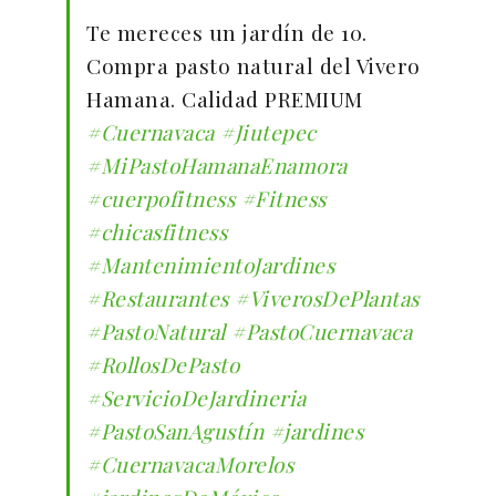
Te mereces un jardín de 10.
Compra pasto natural del Vivero
Hamana. Calidad PREMIUM
#Cuernavaca
#Jiutepec
#MiPastoHamanaEnamora
#cuerpofitness
#Fitness
#chicasfitness
#MantenimientoJardines
#Restaurantes
#ViverosDePlantas
#PastoNatural
#PastoCuernavaca
#RollosDePasto
#ServicioDeJardineria
#PastoSanAgustín
#jardines
#CuernavacaMorelos