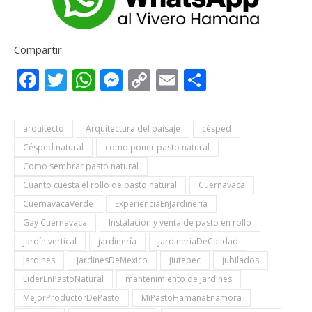
Compartir:
Facebook
Twitter
WhatsApp
Messenger
Copy
Email
Compartir
Link
arquitecto
Arquitectura del paisaje
césped
Césped natural
como poner pasto natural
Como sembrar pasto natural
Cuanto cuesta el rollo de pasto natural
Cuernavaca
CuernavacaVerde
ExperienciaEnJardineria
Gay Cuernavaca
Instalacion y venta de pasto en rollo
jardín vertical
jardinería
JardineriaDeCalidad
jardines
JardinesDeMexico
Jiutepec
jubilados
LiderEnPastoNatural
mantenimiento de jardines
MejorProductorDePasto
MiPastoHamanaEnamora