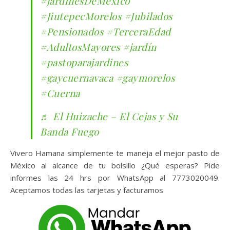
#jardinesDeMéxico
#JiutepecMorelos
#Jubilados
#Pensionados
#TerceraEdad
#AdultosMayores
#jardín
#pastoparajardines
#gaycuernavaca
#gaymorelos
#Cuerna
♬ El Huizache – El Cejas y Su
Banda Fuego
Vivero Hamana simplemente te maneja el mejor pasto de
México al alcance de tu bolsillo ¿Qué esperas? Pide
informes las 24 hrs por WhatsApp al 7773020049.
Aceptamos todas las tarjetas y facturamos