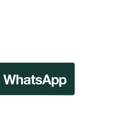
r
mpartir