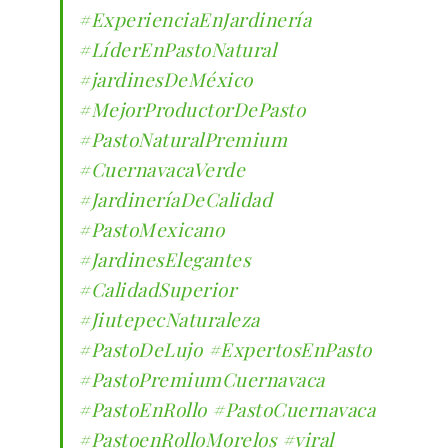
#ExperienciaEnJardinería
#LíderEnPastoNatural
#jardinesDeMéxico
#MejorProductorDePasto
#PastoNaturalPremium
#CuernavacaVerde
#JardineríaDeCalidad
#PastoMexicano
#JardinesElegantes
#CalidadSuperior
#JiutepecNaturaleza
#PastoDeLujo
#ExpertosEnPasto
#PastoPremiumCuernavaca
#PastoEnRollo
#PastoCuernavaca
#PastoenRolloMorelos
#viral