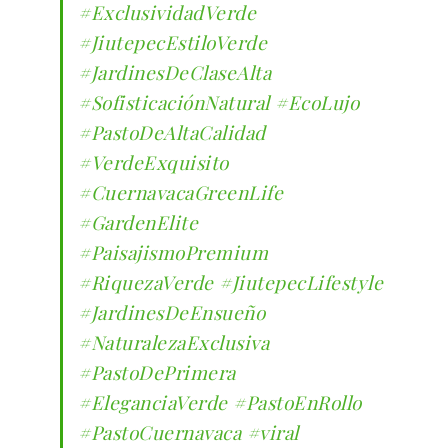
#ExclusividadVerde
#JiutepecEstiloVerde
#JardinesDeClaseAlta
#SofisticaciónNatural
#EcoLujo
#PastoDeAltaCalidad
#VerdeExquisito
#CuernavacaGreenLife
#GardenElite
#PaisajismoPremium
#RiquezaVerde
#JiutepecLifestyle
#JardinesDeEnsueño
#NaturalezaExclusiva
#PastoDePrimera
#EleganciaVerde
#PastoEnRollo
#PastoCuernavaca
#viral