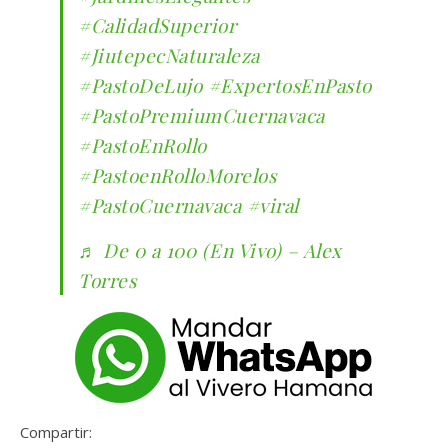
#CalidadSuperior
#JiutepecNaturaleza
#PastoDeLujo
#ExpertosEnPasto
#PastoPremiumCuernavaca
#PastoEnRollo
#PastoenRolloMorelos
#PastoCuernavaca
#viral
♬ De 0 a 100 (En Vivo) – Alex
Torres
Compartir: