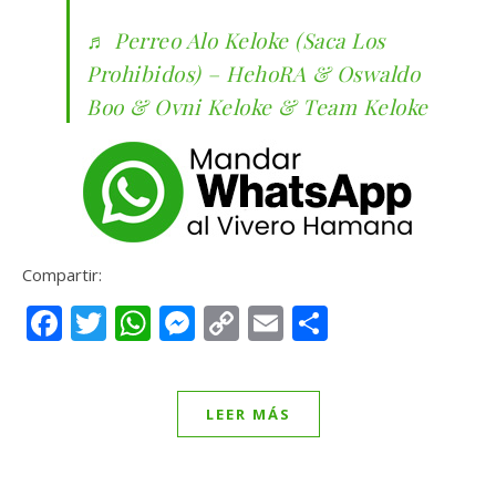
♬ Perreo Alo Keloke (Saca Los
Prohibidos) – HehoRA & Oswaldo
Boo & Ovni Keloke & Team Keloke
Compartir:
Facebook
Twitter
WhatsApp
Messenger
Copy
Email
Compartir
Link
LEER MÁS