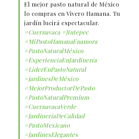
El mejor pasto natural de México
lo compras en Vivero Hamana. Tu
jardín lucirá espectacular.
#Cuernavaca
#Jiutepec
#MiPastoHamanaEnamora
#PastoNaturalMéxico
#ExperienciaEnJardinería
#LíderEnPastoNatural
#jardinesDeMéxico
#MejorProductorDePasto
#PastoNaturalPremium
#CuernavacaVerde
#JardineríaDeCalidad
#PastoMexicano
#JardinesElegantes