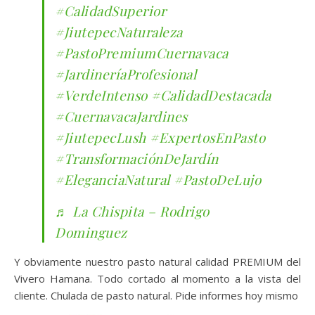
#CalidadSuperior
#JiutepecNaturaleza
#PastoPremiumCuernavaca
#JardineríaProfesional
#VerdeIntenso
#CalidadDestacada
#CuernavacaJardines
#JiutepecLush
#ExpertosEnPasto
#TransformaciónDeJardín
#EleganciaNatural
#PastoDeLujo
♬ La Chispita – Rodrigo
Dominguez
Y obviamente nuestro pasto natural calidad PREMIUM del
Vivero Hamana. Todo cortado al momento a la vista del
cliente. Chulada de pasto natural. Pide informes hoy mismo