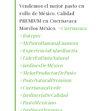
Vendemos el mejor pasto en
rollo de México. Calidad
PREMIUM en Cuernavaca
Morelos México.
#Cuernavaca
#Jiutepec
#MiPastoHamanaEnamora
#ExperienciaEnJardinería
#LíderEnPastoNatural
#jardinesDeMéxico
#MejorProductorDePasto
#PastoNaturalPremium
#CuernavacaVerde
#JardineríaDeCalidad
#PastoMexicano
#JardinesElegantes