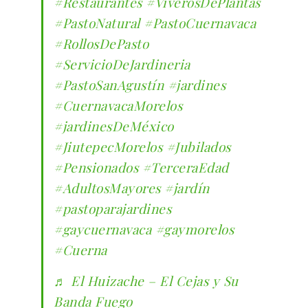
#Restaurantes
#ViverosDePlantas
#PastoNatural
#PastoCuernavaca
#RollosDePasto
#ServicioDeJardineria
#PastoSanAgustín
#jardines
#CuernavacaMorelos
#jardinesDeMéxico
#JiutepecMorelos
#Jubilados
#Pensionados
#TerceraEdad
#AdultosMayores
#jardín
#pastoparajardines
#gaycuernavaca
#gaymorelos
#Cuerna
♬ El Huizache – El Cejas y Su
Banda Fuego