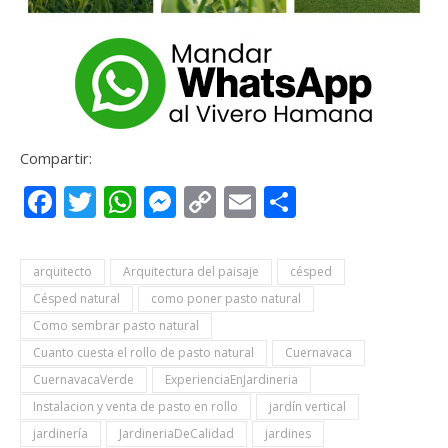
Compartir:
Facebook
Twitter
WhatsApp
Messenger
Copy
Email
Compartir
Link
arquitecto
Arquitectura del paisaje
césped
Césped natural
como poner pasto natural
Como sembrar pasto natural
Cuanto cuesta el rollo de pasto natural
Cuernavaca
CuernavacaVerde
ExperienciaEnJardineria
Instalacion y venta de pasto en rollo
jardín vertical
jardinería
JardineriaDeCalidad
jardines