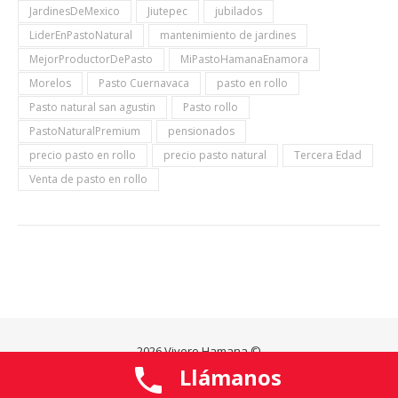
JardinesDeMexico
Jiutepec
jubilados
LiderEnPastoNatural
mantenimiento de jardines
MejorProductorDePasto
MiPastoHamanaEnamora
Morelos
Pasto Cuernavaca
pasto en rollo
Pasto natural san agustin
Pasto rollo
PastoNaturalPremium
pensionados
precio pasto en rollo
precio pasto natural
Tercera Edad
Venta de pasto en rollo
2026 Vivero Hamana ©
Llámanos
Ashe Tema de
WP Royal
.