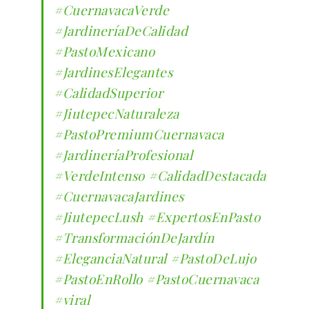
#CuernavacaVerde
#JardineríaDeCalidad
#PastoMexicano
#JardinesElegantes
#CalidadSuperior
#JiutepecNaturaleza
#PastoPremiumCuernavaca
#JardineríaProfesional
#VerdeIntenso
#CalidadDestacada
#CuernavacaJardines
#JiutepecLush
#ExpertosEnPasto
#TransformaciónDeJardín
#EleganciaNatural
#PastoDeLujo
#PastoEnRollo
#PastoCuernavaca
#viral