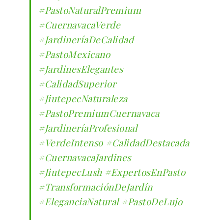
#PastoNaturalPremium
#CuernavacaVerde
#JardineríaDeCalidad
#PastoMexicano
#JardinesElegantes
#CalidadSuperior
#JiutepecNaturaleza
#PastoPremiumCuernavaca
#JardineríaProfesional
#VerdeIntenso
#CalidadDestacada
#CuernavacaJardines
#JiutepecLush
#ExpertosEnPasto
#TransformaciónDeJardín
#EleganciaNatural
#PastoDeLujo