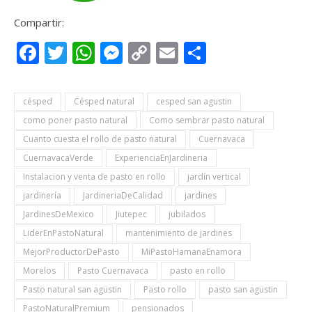
Compartir:
Facebook
Twitter
WhatsApp
Messenger
Copy
Email
Compartir
Link
césped
Césped natural
cesped san agustin
como poner pasto natural
Como sembrar pasto natural
Cuanto cuesta el rollo de pasto natural
Cuernavaca
CuernavacaVerde
ExperienciaEnJardineria
Instalacion y venta de pasto en rollo
jardín vertical
jardinería
JardineriaDeCalidad
jardines
JardinesDeMexico
Jiutepec
jubilados
LiderEnPastoNatural
mantenimiento de jardines
MejorProductorDePasto
MiPastoHamanaEnamora
Morelos
Pasto Cuernavaca
pasto en rollo
Pasto natural san agustin
Pasto rollo
pasto san agustin
PastoNaturalPremium
pensionados