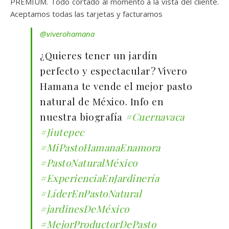
PREMIUM. Todo cortado al momento a la vista del cliente.
Aceptamos todas las tarjetas y facturamos
@viverohamana
¿Quieres tener un jardín
perfecto y espectacular? Vivero
Hamana te vende el mejor pasto
natural de México. Info en
nuestra biografía
#Cuernavaca
#Jiutepec
#MiPastoHamanaEnamora
#PastoNaturalMéxico
#ExperienciaEnJardinería
#LíderEnPastoNatural
#jardinesDeMéxico
#MejorProductorDePasto