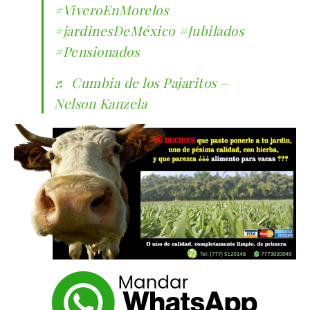
#ViveroEnMorelos
#jardinesDeMéxico
#Jubilados
#Pensionados
♬ Cumbia de los Pajaritos –
Nelson Kanzela