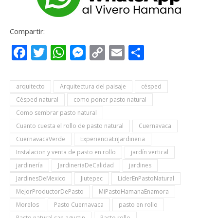
Compartir:
Facebook
Twitter
WhatsApp
Messenger
Copy
Email
Compartir
Link
arquitecto
Arquitectura del paisaje
césped
Césped natural
como poner pasto natural
Como sembrar pasto natural
Cuanto cuesta el rollo de pasto natural
Cuernavaca
CuernavacaVerde
ExperienciaEnJardineria
Instalacion y venta de pasto en rollo
jardín vertical
jardinería
JardineriaDeCalidad
jardines
JardinesDeMexico
Jiutepec
LiderEnPastoNatural
MejorProductorDePasto
MiPastoHamanaEnamora
Morelos
Pasto Cuernavaca
pasto en rollo
Pasto natural san agustin
Pasto rollo