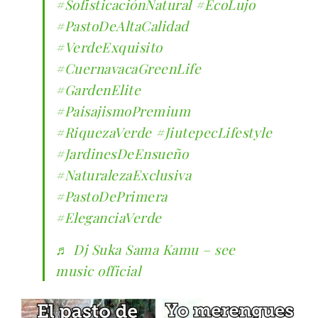
#SofisticaciónNatural
#EcoLujo
#PastoDeAltaCalidad
#VerdeExquisito
#CuernavacaGreenLife
#GardenElite
#PaisajismoPremium
#RiquezaVerde
#JiutepecLifestyle
#JardinesDeEnsueño
#NaturalezaExclusiva
#PastoDePrimera
#EleganciaVerde
♬ Dj Suka Sama Kamu – see
music official