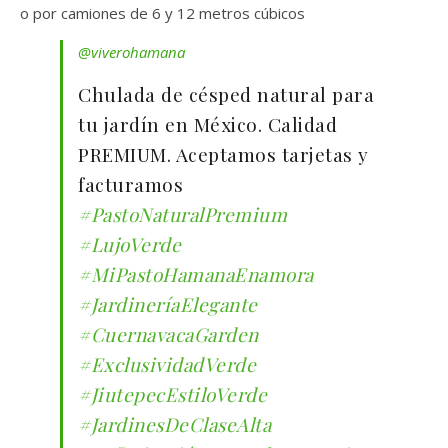
o por camiones de 6 y 12 metros cúbicos
@viverohamana
Chulada de césped natural para
tu jardín en México. Calidad
PREMIUM. Aceptamos tarjetas y
facturamos
#PastoNaturalPremium
#LujoVerde
#MiPastoHamanaEnamora
#JardineríaElegante
#CuernavacaGarden
#ExclusividadVerde
#JiutepecEstiloVerde
#JardinesDeClaseAlta