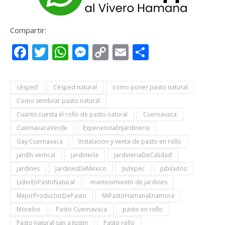
Compartir:
Facebook
Twitter
WhatsApp
Messenger
Copy
Email
Compartir
Link
césped
Césped natural
como poner pasto natural
Como sembrar pasto natural
Cuanto cuesta el rollo de pasto natural
Cuernavaca
CuernavacaVerde
ExperienciaEnJardineria
Gay Cuernavaca
Instalacion y venta de pasto en rollo
jardín vertical
jardinería
JardineriaDeCalidad
jardines
JardinesDeMexico
Jiutepec
jubilados
LiderEnPastoNatural
mantenimiento de jardines
MejorProductorDePasto
MiPastoHamanaEnamora
Morelos
Pasto Cuernavaca
pasto en rollo
Pasto natural san agustin
Pasto rollo