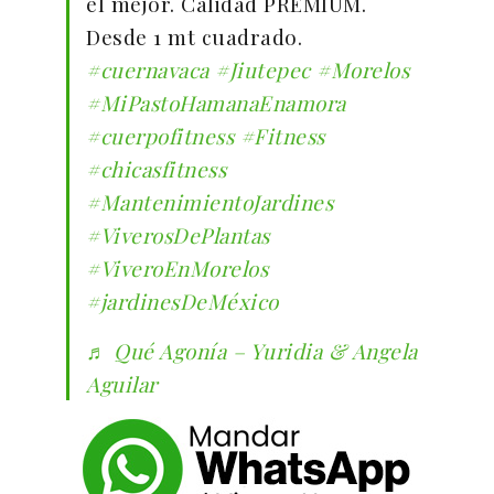
el mejor. Calidad PREMIUM.
Desde 1 mt cuadrado.
#cuernavaca
#Jiutepec
#Morelos
#MiPastoHamanaEnamora
#cuerpofitness
#Fitness
#chicasfitness
#MantenimientoJardines
#ViverosDePlantas
#ViveroEnMorelos
#jardinesDeMéxico
♬ Qué Agonía – Yuridia & Angela
Aguilar