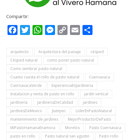
Compartir:
Facebook
Twitter
WhatsApp
Messenger
Copy
Email
Compartir
Link
arquitecto
Arquitectura del paisaje
césped
Césped natural
como poner pasto natural
Como sembrar pasto natural
Cuanto cuesta el rollo de pasto natural
Cuernavaca
CuernavacaVerde
ExperienciaEnJardineria
Instalacion y venta de pasto en rollo
jardín vertical
jardinería
JardineriaDeCalidad
jardines
JardinesDeMexico
Jiutepec
LiderEnPastoNatural
mantenimiento de jardines
MejorProductorDePasto
MiPastoHamanaEnamora
Morelos
Pasto Cuernavaca
pasto en rollo
Pasto natural san agustin
Pasto rollo