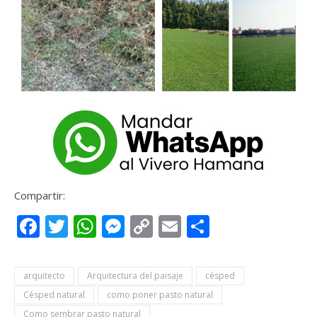
Compartir:
Facebook
Twitter
WhatsApp
Messenger
Copy
Email
Compartir
Link
arquitecto
Arquitectura del paisaje
césped
Césped natural
como poner pasto natural
Como sembrar pasto natural