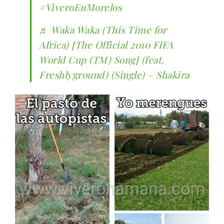
#ViveroEnMorelos
♬ Waka Waka (This Time for
Africa) [The Official 2010 FIFA
World Cup (TM) Song] (feat.
Freshlyground) (Single) – Shakira