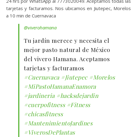
24 hrs por WhatsApp al 7773020049. Aceptamos todas las
tarjetas y facturamos. Nos ubicamos en Jiutepec, Morelos
a 10 min de Cuernavaca
@viverohamana
Tu jardín merece y necesita el
mejor pasto natural de México
del vivero Hamana. Aceptamos
tarjetas y facturamos
#Cuernavaca
#Jiutepec
#Morelos
#MiPastoHamanaEnamora
#jardineria
#hacksdejardin
#cuerpofitness
#Fitness
#chicasfitness
#MantenimientoJardines
#ViverosDePlantas