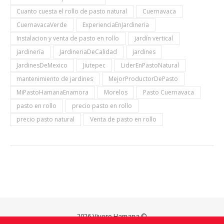
Cuanto cuesta el rollo de pasto natural
Cuernavaca
CuernavacaVerde
ExperienciaEnJardineria
Instalacion y venta de pasto en rollo
jardín vertical
jardinería
JardineriaDeCalidad
jardines
JardinesDeMexico
Jiutepec
LiderEnPastoNatural
mantenimiento de jardines
MejorProductorDePasto
MiPastoHamanaEnamora
Morelos
Pasto Cuernavaca
pasto en rollo
precio pasto en rollo
precio pasto natural
Venta de pasto en rollo
2026 Vivero Hamana ©