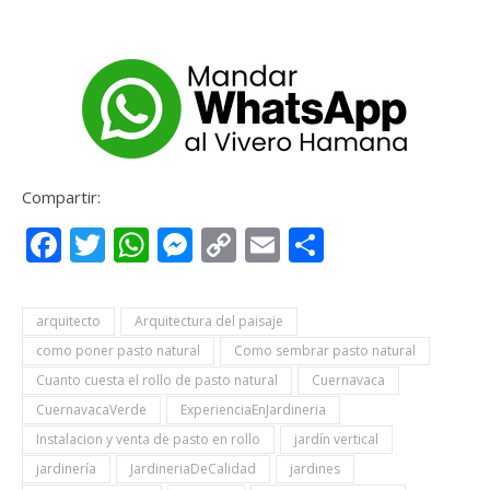
Compartir:
Facebook
Twitter
WhatsApp
Messenger
Copy
Email
Compartir
Link
arquitecto
Arquitectura del paisaje
como poner pasto natural
Como sembrar pasto natural
Cuanto cuesta el rollo de pasto natural
Cuernavaca
CuernavacaVerde
ExperienciaEnJardineria
Instalacion y venta de pasto en rollo
jardín vertical
jardinería
JardineriaDeCalidad
jardines