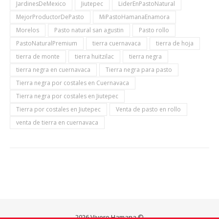
JardinesDeMexico
Jiutepec
LiderEnPastoNatural
MejorProductorDePasto
MiPastoHamanaEnamora
Morelos
Pasto natural san agustin
Pasto rollo
PastoNaturalPremium
tierra cuernavaca
tierra de hoja
tierra de monte
tierra huitzilac
tierra negra
tierra negra en cuernavaca
Tierra negra para pasto
Tierra negra por costales en Cuernavaca
Tierra negra por costales en Jiutepec
Tierra por costales en Jiutepec
Venta de pasto en rollo
venta de tierra en cuernavaca
2026 Vivero Hamana ©