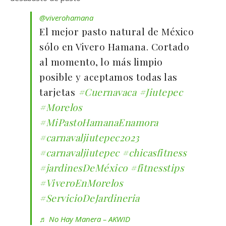
@viverohamana
El mejor pasto natural de México
sólo en Vivero Hamana. Cortado
al momento, lo más limpio
posible y aceptamos todas las
tarjetas
#Cuernavaca
#Jiutepec
#Morelos
#MiPastoHamanaEnamora
#carnavaljiutepec2023
#carnavaljiutepec
#chicasfitness
#jardinesDeMéxico
#fitnesstips
#ViveroEnMorelos
#ServicioDeJardineria
♬ No Hay Manera – AKWID