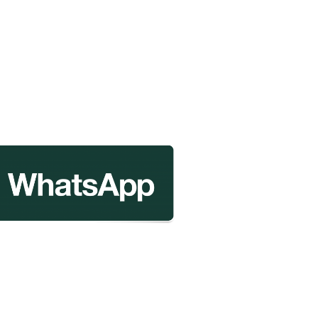
r
mpartir