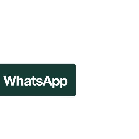
r
mpartir